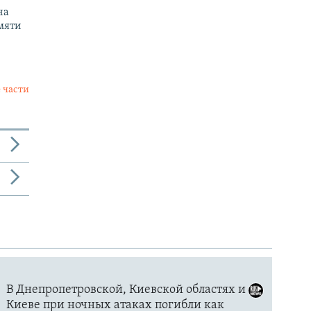
на
мяти
 части