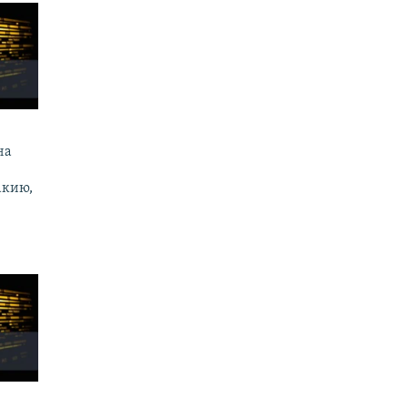
на
акию,