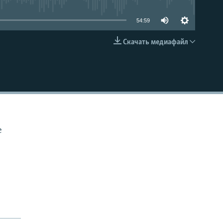
54:59
Скачать медиафайл
EMBED
е