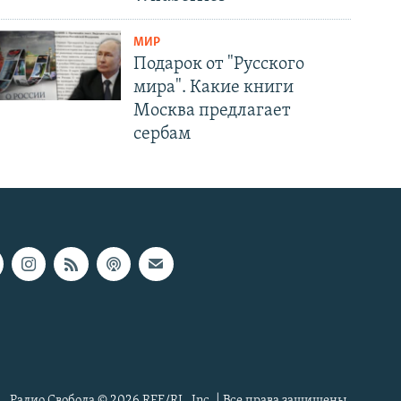
МИР
Подарок от "Русского
мира". Какие книги
Москва предлагает
сербам
Радио Свобода © 2026 RFE/RL, Inc. | Все права защищены.