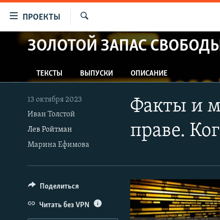
Ссылки
ПРОЕКТЫ
для
Искать
упрощенного
ЗОЛОТОЙ ЗАПАС СВОБОД
ПРОГРАММЫ
доступа
ПОДКАСТЫ
Вернуться
ТЕКСТЫ
ВЫПУСКИ
ОПИСАНИЕ
АВТОРСКИЕ ПРОЕКТЫ
к
основному
ЦИТАТЫ СВОБОДЫ
13 октября 2023
Факты и 
содержанию
МНЕНИЯ
Иван Толстой
Вернутся
праве. Ко
Лев Ройтман
КУЛЬТУРА
к
Марина Ефимова
главной
IDEL.РЕАЛИИ
навигации
КАВКАЗ.РЕАЛИИ
Вернутся
к
СЕВЕР.РЕАЛИИ
Поделиться
поиску
СИБИРЬ.РЕАЛИИ
Читать без VPN