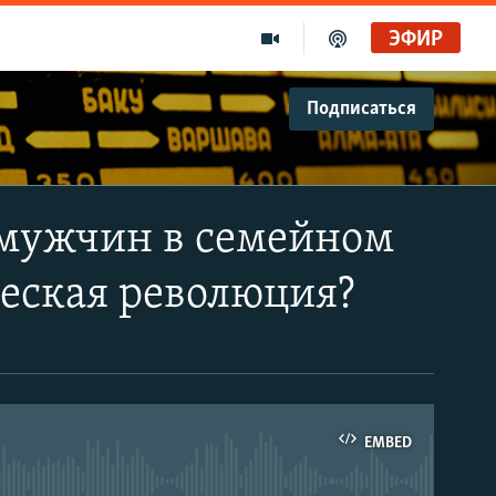
ЭФИР
Подписаться
мужчин в семейном
ческая революция?
EMBED
able