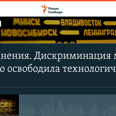
Ы
ПОДПИСАТЬСЯ
мнения. Дискриминация 
Apple Podcasts
го освободила технологи
CastBox
Подписаться
No media source currently avail