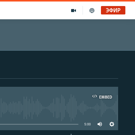
ЭФИР
EMBED
able
5:00