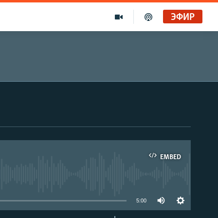
ЭФИР
EMBED
able
5:00