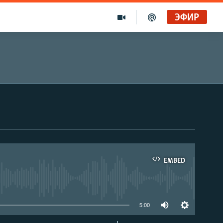
ЭФИР
EMBED
able
5:00