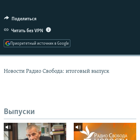
РАСПИСАНИЕ ВЕЩАНИЯ
ПОДПИШИТЕСЬ НА РАССЫЛКУ
Поделиться
Читать без VPN
СОЦИАЛЬНЫЕ СЕТИ
Приоритетный источник в Google
Новости Радио Свобода: итоговый выпуск
Все сайты РСЕ/РС
Выпуски