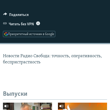
РАСПИСАНИЕ ВЕЩАНИЯ
ПОДПИШИТЕСЬ НА РАССЫЛКУ
Поделиться
Читать без VPN
СОЦИАЛЬНЫЕ СЕТИ
Приоритетный источник в Google
Новости Радио Свобода: точность, оперативность,
Все сайты РСЕ/РС
беспристрастность
Выпуски