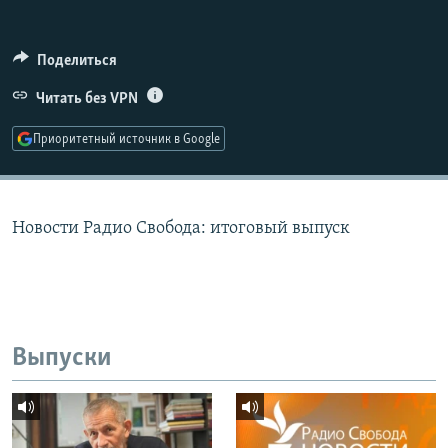
РАСПИСАНИЕ ВЕЩАНИЯ
ПОДПИШИТЕСЬ НА РАССЫЛКУ
Поделиться
Читать без VPN
СОЦИАЛЬНЫЕ СЕТИ
Приоритетный источник в Google
Новости Радио Свобода: итоговый выпуск
Все сайты РСЕ/РС
Выпуски