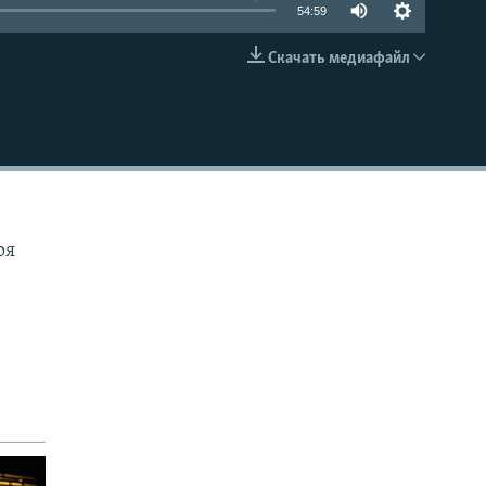
54:59
Скачать медиафайл
EMBED
ря