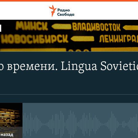
Ы
ПОДПИСАТЬСЯ
о времени. Lingua Sovieti
Apple Podcasts
CastBox
Подписаться
No media source currently avail