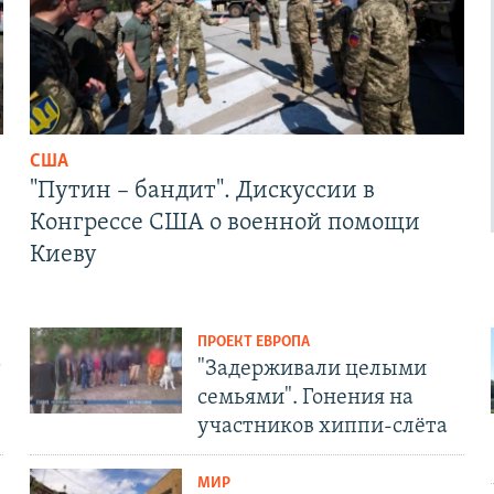
США
"Путин – бандит". Дискуссии в
Конгрессе США о военной помощи
Киеву
ПРОЕКТ ЕВРОПА
т
"Задерживали целыми
семьями". Гонения на
участников хиппи-слёта
МИР