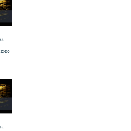
на
акию,
на