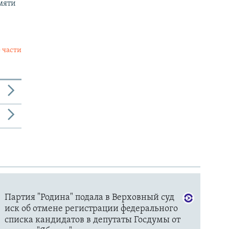
мяти
 части