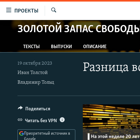
Ссылки
ПРОЕКТЫ
для
Искать
упрощенного
ЗОЛОТОЙ ЗАПАС СВОБОД
ПРОГРАММЫ
доступа
ПОДКАСТЫ
Вернуться
ТЕКСТЫ
ВЫПУСКИ
ОПИСАНИЕ
АВТОРСКИЕ ПРОЕКТЫ
к
основному
ЦИТАТЫ СВОБОДЫ
19 октября 2023
Разница в
содержанию
МНЕНИЯ
Иван Толстой
Вернутся
Владимир Тольц
КУЛЬТУРА
к
главной
IDEL.РЕАЛИИ
навигации
КАВКАЗ.РЕАЛИИ
Вернутся
Поделиться
к
СЕВЕР.РЕАЛИИ
Читать без VPN
поиску
СИБИРЬ.РЕАЛИИ
Приоритетный источник в
Google