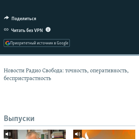
РАСПИСАНИЕ ВЕЩАНИЯ
ПОДПИШИТЕСЬ НА РАССЫЛКУ
Поделиться
Читать без VPN
СОЦИАЛЬНЫЕ СЕТИ
Приоритетный источник в Google
Новости Радио Свобода: точность, оперативность,
Все сайты РСЕ/РС
беспристрастность
Выпуски