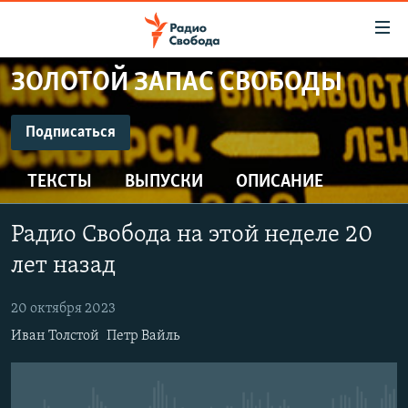
Ссылки
для
упрощенного
ЗОЛОТОЙ ЗАПАС СВОБОДЫ
ПРОГРАММЫ
доступа
ПОДКАСТЫ
Подписаться
Вернуться
к
ПОДПИСАТЬСЯ
АВТОРСКИЕ ПРОЕКТЫ
основному
ТЕКСТЫ
ВЫПУСКИ
ОПИСАНИЕ
ЦИТАТЫ СВОБОДЫ
содержанию
CastBox
Вернутся
МНЕНИЯ
Радио Свобода на этой неделе 20
к
КУЛЬТУРА
лет назад
главной
Подписаться
навигации
IDEL.РЕАЛИИ
20 октября 2023
Вернутся
КАВКАЗ.РЕАЛИИ
Иван Толстой
Петр Вайль
к
СЕВЕР.РЕАЛИИ
поиску
СИБИРЬ.РЕАЛИИ