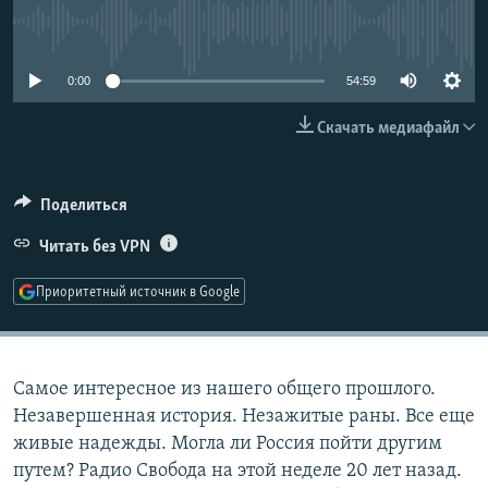
РАСПИСАНИЕ ВЕЩАНИЯ
No media source currently available
ПОДПИШИТЕСЬ НА РАССЫЛКУ
0:00
54:59
СОЦИАЛЬНЫЕ СЕТИ
Скачать медиафайл
Поделиться
Читать без VPN
Все сайты РСЕ/РС
Приоритетный источник в Google
Самое интересное из нашего общего прошлого.
Незавершенная история. Незажитые раны. Все еще
живые надежды. Могла ли Россия пойти другим
путем? Радио Свобода на этой неделе 20 лет назад.