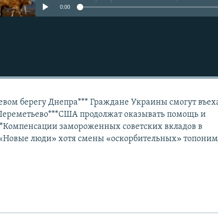
0:00
Подписаться
евом берегу Днепра*** Граждане Украины смогут въеха
 Шереметьево***США продолжат оказывать помощь и
**Компенсации замороженных советских вкладов в
**«Новые люди» хотя смены «оскорбительных» топони