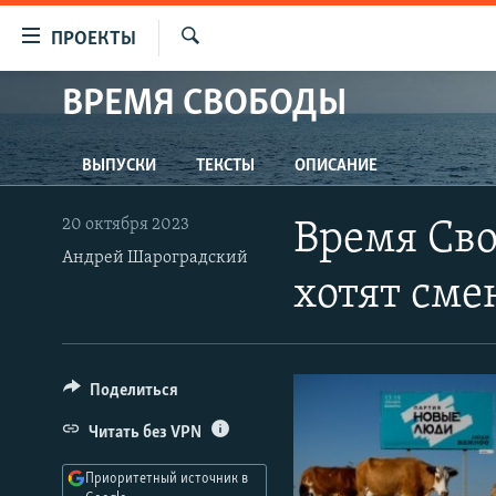
Ссылки
ПРОЕКТЫ
для
Искать
упрощенного
ВРЕМЯ СВОБОДЫ
ПРОГРАММЫ
доступа
ПОДКАСТЫ
Вернуться
ВЫПУСКИ
ТЕКСТЫ
ОПИСАНИЕ
АВТОРСКИЕ ПРОЕКТЫ
к
основному
ЦИТАТЫ СВОБОДЫ
20 октября 2023
Время Сво
содержанию
МНЕНИЯ
Андрей Шароградский
Вернутся
хотят сме
КУЛЬТУРА
к
главной
IDEL.РЕАЛИИ
навигации
КАВКАЗ.РЕАЛИИ
Вернутся
Поделиться
к
СЕВЕР.РЕАЛИИ
Читать без VPN
поиску
СИБИРЬ.РЕАЛИИ
Приоритетный источник в