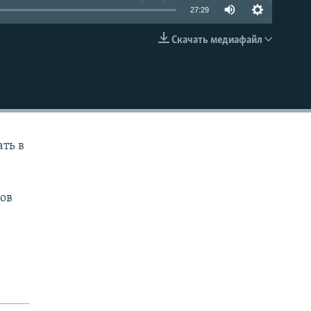
27:29
Скачать медиафайл
EMBED
ть в
мов