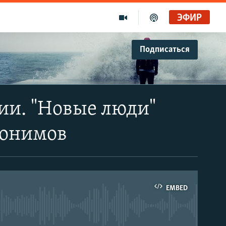
ЭФИР
Подписаться
ии. "Новые люди"
понимов
EMBED
able