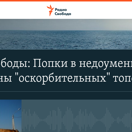
ПОДПИСАТЬСЯ
боды: Попки в недоумен
Apple Podcasts
ны "оскорбительных" то
SoundCloud
CastBox
No media source currently avail
YouTube