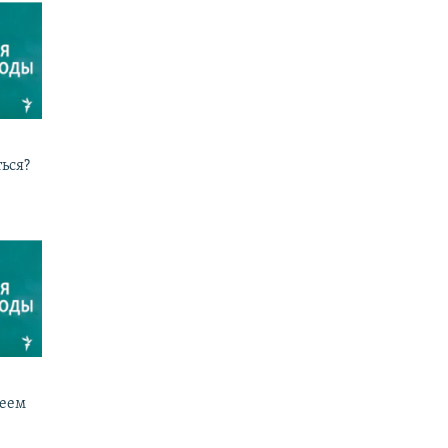
ься?
реем