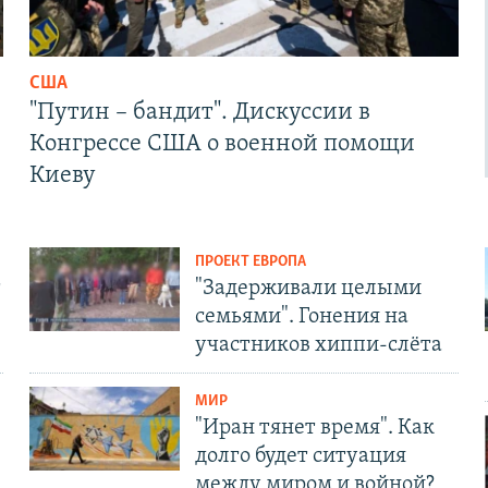
США
"Путин – бандит". Дискуссии в
Конгрессе США о военной помощи
Киеву
ПРОЕКТ ЕВРОПА
т
"Задерживали целыми
семьями". Гонения на
участников хиппи-слёта
МИР
"Иран тянет время". Как
долго будет ситуация
между миром и войной?