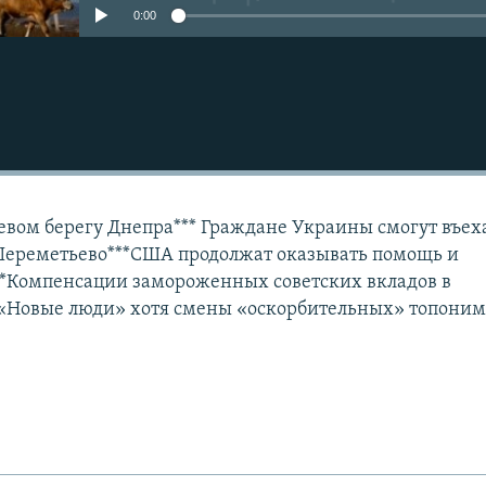
0:00
Подписаться
евом берегу Днепра*** Граждане Украины смогут въеха
 Шереметьево***США продолжат оказывать помощь и
**Компенсации замороженных советских вкладов в
**«Новые люди» хотя смены «оскорбительных» топони