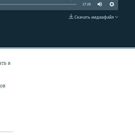
27:29
Скачать медиафайл
EMBED
ть в
мов