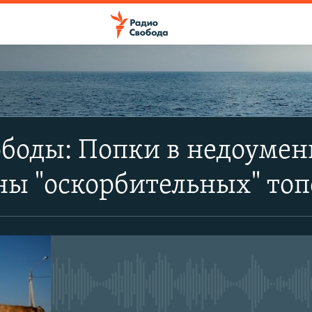
ПОДПИСАТЬСЯ
боды: Попки в недоумен
Apple Podcasts
ны "оскорбительных" то
SoundCloud
CastBox
No media source currently avail
YouTube