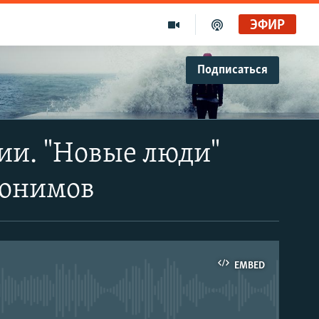
ЭФИР
Подписаться
ии. "Новые люди"
понимов
EMBED
able