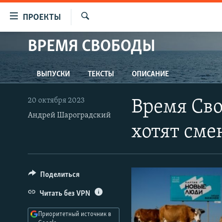
Ссылки
ПРОЕКТЫ
для
Искать
упрощенного
ВРЕМЯ СВОБОДЫ
ПРОГРАММЫ
доступа
ПОДКАСТЫ
Вернуться
ВЫПУСКИ
ТЕКСТЫ
ОПИСАНИЕ
АВТОРСКИЕ ПРОЕКТЫ
к
основному
ЦИТАТЫ СВОБОДЫ
20 октября 2023
Время Сво
содержанию
МНЕНИЯ
Андрей Шароградский
Вернутся
хотят сме
КУЛЬТУРА
к
главной
IDEL.РЕАЛИИ
навигации
КАВКАЗ.РЕАЛИИ
Вернутся
Поделиться
к
СЕВЕР.РЕАЛИИ
Читать без VPN
поиску
СИБИРЬ.РЕАЛИИ
Приоритетный источник в