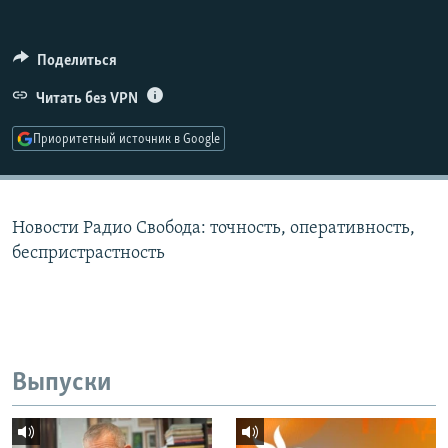
РАСПИСАНИЕ ВЕЩАНИЯ
ПОДПИШИТЕСЬ НА РАССЫЛКУ
Поделиться
Читать без VPN
СОЦИАЛЬНЫЕ СЕТИ
Приоритетный источник в Google
Новости Радио Свобода: точность, оперативность,
Все сайты РСЕ/РС
беспристрастность
Выпуски