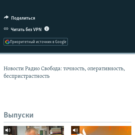
РАСПИСАНИЕ ВЕЩАНИЯ
ПОДПИШИТЕСЬ НА РАССЫЛКУ
Поделиться
Читать без VPN
СОЦИАЛЬНЫЕ СЕТИ
Приоритетный источник в Google
Новости Радио Свобода: точность, оперативность,
Все сайты РСЕ/РС
беспристрастность
Выпуски