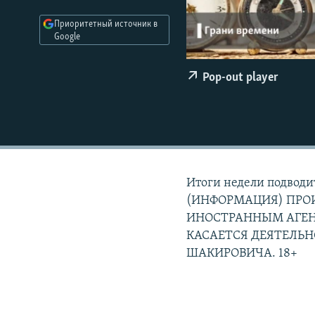
РАСПИСАНИЕ ВЕЩАНИЯ
Приоритетный источник в
ПОДПИШИТЕСЬ НА РАССЫЛКУ
Google
Pop-out player
Итоги недели подво
(ИНФОРМАЦИЯ) ПРОИ
ИНОСТРАННЫМ АГЕ
КАСАЕТСЯ ДЕЯТЕЛЬ
ШАКИРОВИЧА. 18+