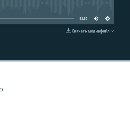
able
53:59
Скачать медиафайл
EMBED
О