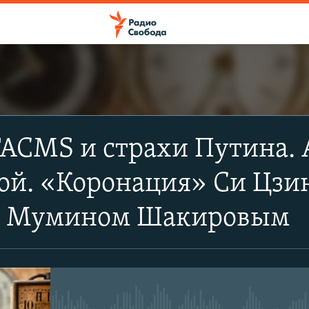
ПОДПИСАТЬСЯ
TACMS и страхи Путина. 
Apple Podcasts
ой. «Коронация» Си Цзи
Spotify
с Мумином Шакировым
CastBox
Подписаться