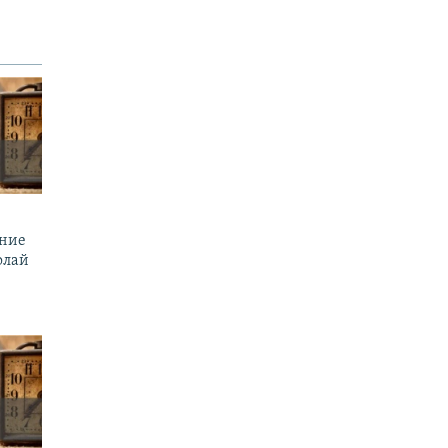
ение
олай