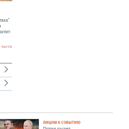
твах"
в
латит
 части
ЛИЦОМ К СОБЫТИЮ
Путин пасует