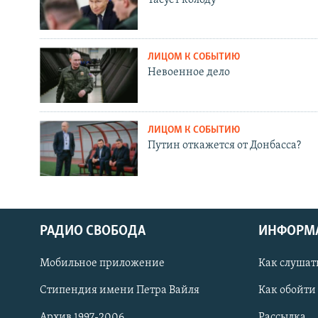
ЛИЦОМ К СОБЫТИЮ
Невоенное дело
ЛИЦОМ К СОБЫТИЮ
Путин откажется от Донбасса?
РАДИО СВОБОДА
ИНФОРМ
Мобильное приложение
Как слушат
СОЦИАЛЬНЫЕ СЕТИ
Стипендия имени Петра Вайля
Как обойти
Архив 1997-2006
Рассылка