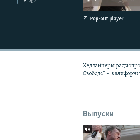
РАСПИСАНИЕ ВЕЩАНИЯ
Google
ПОДПИШИТЕСЬ НА РАССЫЛКУ
Pop-out player
Хедлайнеры радиопро
Свободе" – калифорн
Выпуски