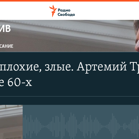
ИВ
САНИЕ
ПОДПИСАТЬСЯ
плохие, злые. Артемий Т
Apple Podcasts
е 60-х
CastBox
Подписаться
No media source currently avail