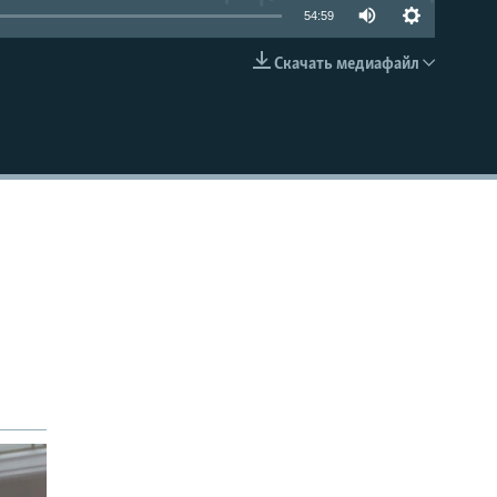
54:59
Скачать медиафайл
EMBED