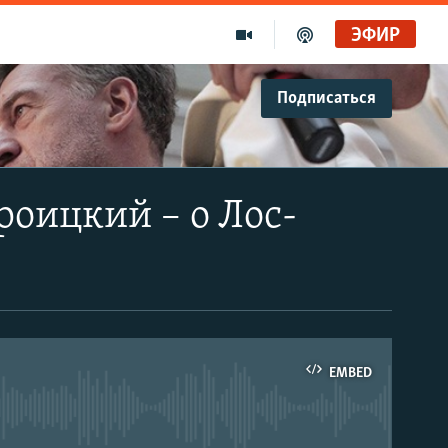
ЭФИР
Подписаться
роицкий – о Лос-
EMBED
able