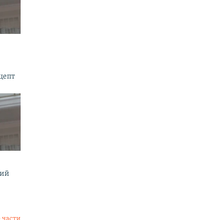
цепт
мий
 части