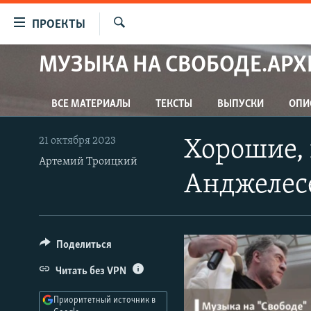
Ссылки
ПРОЕКТЫ
для
Искать
упрощенного
МУЗЫКА НА СВОБОДЕ.АРХ
ПРОГРАММЫ
доступа
ПОДКАСТЫ
Вернуться
ВСЕ МАТЕРИАЛЫ
ТЕКСТЫ
ВЫПУСКИ
ОПИ
АВТОРСКИЕ ПРОЕКТЫ
к
основному
ЦИТАТЫ СВОБОДЫ
21 октября 2023
Хорошие, 
содержанию
МНЕНИЯ
Артемий Троицкий
Вернутся
Анджелес
КУЛЬТУРА
к
главной
IDEL.РЕАЛИИ
навигации
КАВКАЗ.РЕАЛИИ
Вернутся
Поделиться
к
СЕВЕР.РЕАЛИИ
Читать без VPN
поиску
СИБИРЬ.РЕАЛИИ
Приоритетный источник в