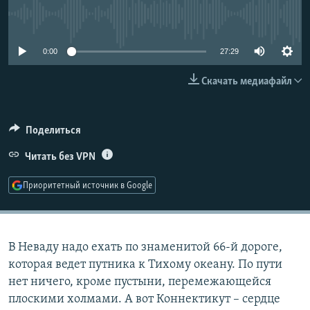
No media source currently available
СОЦИАЛЬНЫЕ СЕТИ
0:00
27:29
Скачать медиафайл
Все сайты РСЕ/РС
Поделиться
Читать без VPN
Приоритетный источник в Google
В Неваду надо ехать по знаменитой 66-й дороге,
которая ведет путника к Тихому океану. По пути
нет ничего, кроме пустыни, перемежающейся
плоскими холмами. А вот Коннектикут – сердце