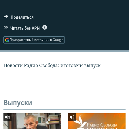
РАСПИСАНИЕ ВЕЩАНИЯ
ПОДПИШИТЕСЬ НА РАССЫЛКУ
Поделиться
Читать без VPN
СОЦИАЛЬНЫЕ СЕТИ
Приоритетный источник в Google
Новости Радио Свобода: итоговый выпуск
Все сайты РСЕ/РС
Выпуски