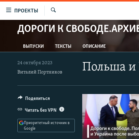
Ссылки
ПРОЕКТЫ
для
Искать
упрощенного
ДОРОГИ К СВОБОДЕ.АРХИ
ПРОГРАММЫ
доступа
ПОДКАСТЫ
Вернуться
ВЫПУСКИ
ТЕКСТЫ
ОПИСАНИЕ
АВТОРСКИЕ ПРОЕКТЫ
к
основному
ЦИТАТЫ СВОБОДЫ
24 октября 2023
Польша и 
содержанию
МНЕНИЯ
Виталий Портников
Вернутся
КУЛЬТУРА
к
главной
IDEL.РЕАЛИИ
Поделиться
навигации
КАВКАЗ.РЕАЛИИ
Вернутся
Читать без VPN
к
СЕВЕР.РЕАЛИИ
поиску
Приоритетный источник в
СИБИРЬ.РЕАЛИИ
Google