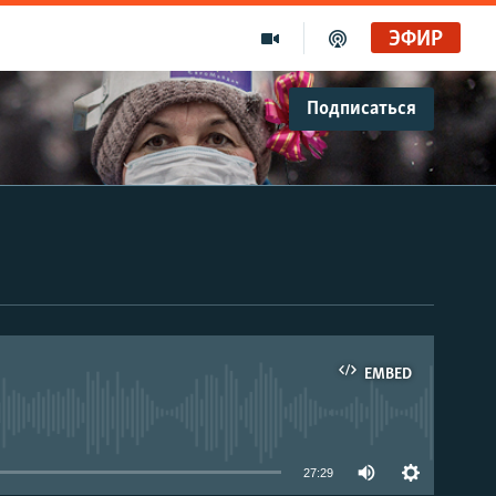
ЭФИР
Подписаться
EMBED
able
27:29