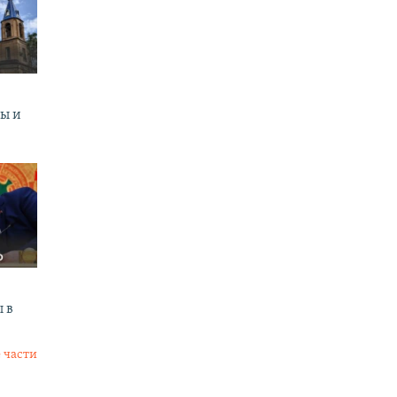
ны и
 в
 части