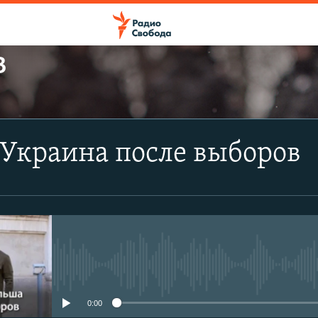
В
ПОДПИСАТЬСЯ
Украина после выборов
Apple Podcasts
CastBox
Подписаться
No media source currently avail
0:00