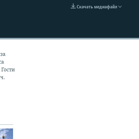
Скачать медиафайл
EMBED
-за
са
 Гости
ч.