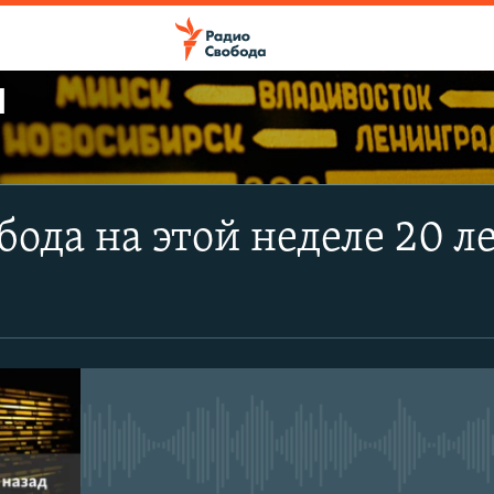
Ы
ПОДПИСАТЬСЯ
бода на этой неделе 20 л
Apple Podcasts
CastBox
Подписаться
No media source currently avail