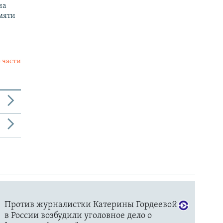
на
мяти
 части