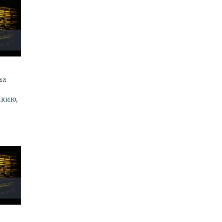
на
акию,