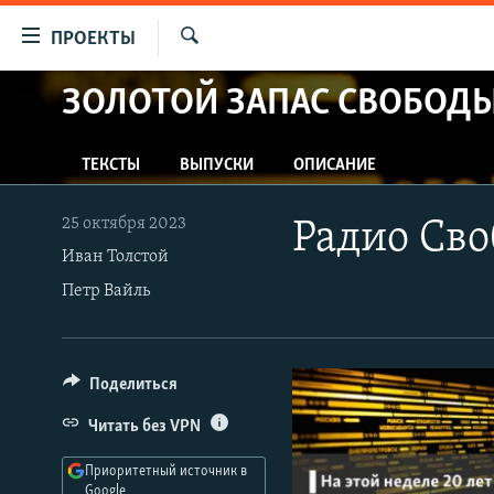
Ссылки
ПРОЕКТЫ
для
Искать
упрощенного
ЗОЛОТОЙ ЗАПАС СВОБОД
ПРОГРАММЫ
доступа
ПОДКАСТЫ
Вернуться
ТЕКСТЫ
ВЫПУСКИ
ОПИСАНИЕ
АВТОРСКИЕ ПРОЕКТЫ
к
основному
ЦИТАТЫ СВОБОДЫ
25 октября 2023
Радио Сво
содержанию
МНЕНИЯ
Иван Толстой
Вернутся
Петр Вайль
КУЛЬТУРА
к
главной
IDEL.РЕАЛИИ
навигации
КАВКАЗ.РЕАЛИИ
Вернутся
Поделиться
к
СЕВЕР.РЕАЛИИ
Читать без VPN
поиску
СИБИРЬ.РЕАЛИИ
Приоритетный источник в
Google