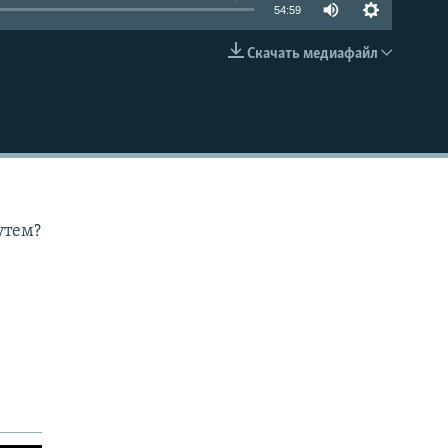
54:59
Скачать медиафайл
EMBED
утем?