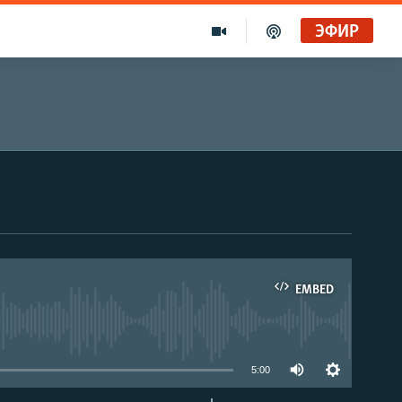
ЭФИР
EMBED
able
5:00