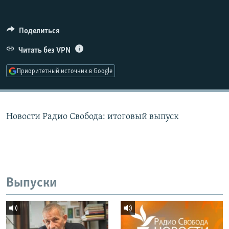
РАСПИСАНИЕ ВЕЩАНИЯ
ПОДПИШИТЕСЬ НА РАССЫЛКУ
Поделиться
Читать без VPN
СОЦИАЛЬНЫЕ СЕТИ
Приоритетный источник в Google
Новости Радио Свобода: итоговый выпуск
Все сайты РСЕ/РС
Выпуски