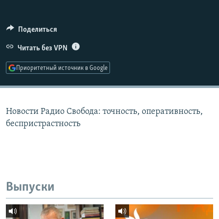
РАСПИСАНИЕ ВЕЩАНИЯ
ПОДПИШИТЕСЬ НА РАССЫЛКУ
Поделиться
Читать без VPN
СОЦИАЛЬНЫЕ СЕТИ
Приоритетный источник в Google
Новости Радио Свобода: точность, оперативность,
Все сайты РСЕ/РС
беспристрастность
Выпуски