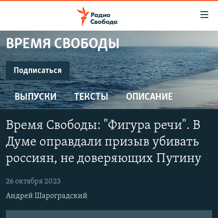
Ссылки
для
упрощенного
ВРЕМЯ СВОБОДЫ
ПРОГРАММЫ
доступа
ПОДКАСТЫ
Подписаться
Вернуться
к
ПОДПИСАТЬСЯ
АВТОРСКИЕ ПРОЕКТЫ
основному
ВЫПУСКИ
ТЕКСТЫ
ОПИСАНИЕ
ЦИТАТЫ СВОБОДЫ
содержанию
SoundCloud
Вернутся
МНЕНИЯ
Время Свободы: "Фигура речи". В
к
КУЛЬТУРА
Думе оправдали призыв убивать
главной
CastBox
навигации
IDEL.РЕАЛИИ
россиян, не доверяющих Путину
Вернутся
КАВКАЗ.РЕАЛИИ
YouTube
к
26 октября 2023
СЕВЕР.РЕАЛИИ
поиску
Андрей Шароградский
Подписаться
СИБИРЬ.РЕАЛИИ