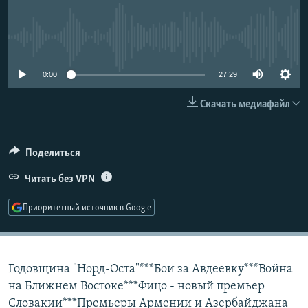
РАСПИСАНИЕ ВЕЩАНИЯ
ПОДПИШИТЕСЬ НА РАССЫЛКУ
No media source currently available
СОЦИАЛЬНЫЕ СЕТИ
0:00
27:29
Скачать медиафайл
Поделиться
Все сайты РСЕ/РС
Читать без VPN
Приоритетный источник в Google
Годовщина "Норд-Оста"***Бои за Авдеевку***Война
на Ближнем Востоке***Фицо - новый премьер
Словакии***Премьеры Армении и Азербайджана