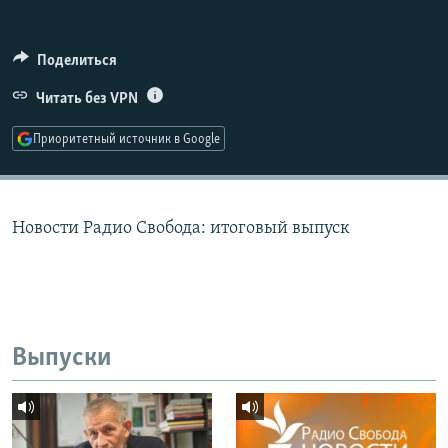
РАСПИСАНИЕ ВЕЩАНИЯ
ПОДПИШИТЕСЬ НА РАССЫЛКУ
Поделиться
Читать без VPN
СОЦИАЛЬНЫЕ СЕТИ
Приоритетный источник в Google
Новости Радио Свобода: итоговый выпуск
Все сайты РСЕ/РС
Выпуски