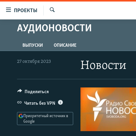
Ссылки
ПРОЕКТЫ
для
Искать
упрощенного
АУДИОНОВОСТИ
ПРОГРАММЫ
доступа
ПОДКАСТЫ
Вернуться
ВЫПУСКИ
ОПИСАНИЕ
АВТОРСКИЕ ПРОЕКТЫ
к
основному
ЦИТАТЫ СВОБОДЫ
27 октября 2023
Новости
содержанию
МНЕНИЯ
Вернутся
КУЛЬТУРА
к
главной
Поделиться
IDEL.РЕАЛИИ
навигации
КАВКАЗ.РЕАЛИИ
Читать без VPN
Вернутся
к
СЕВЕР.РЕАЛИИ
Приоритетный источник в
поиску
Google
СИБИРЬ.РЕАЛИИ