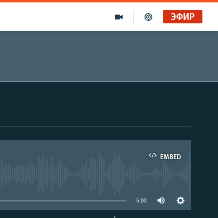
ЭФИР
EMBED
able
5:00