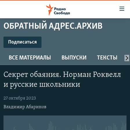
Ссылки
для
упрощенного
ОБРАТНЫЙ АДРЕС.АРХИВ
ПРОГРАММЫ
доступа
ПОДКАСТЫ
Подписаться
Вернуться
к
ПОДПИСАТЬСЯ
АВТОРСКИЕ ПРОЕКТЫ
основному
ВСЕ МАТЕРИАЛЫ
ВЫПУСКИ
ТЕКСТЫ
ЦИТАТЫ СВОБОДЫ
содержанию
Spotify
Вернутся
МНЕНИЯ
Секрет обаяния. Норман Роквелл
к
КУЛЬТУРА
и русские школьники
главной
CastBox
навигации
IDEL.РЕАЛИИ
27 октября 2023
Вернутся
КАВКАЗ.РЕАЛИИ
Подписаться
Владимир Абаринов
к
СЕВЕР.РЕАЛИИ
поиску
СИБИРЬ.РЕАЛИИ