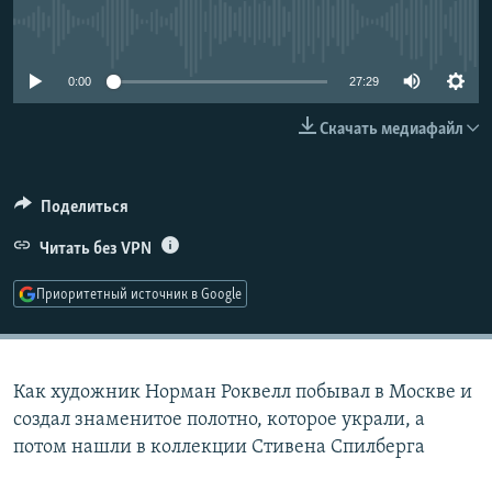
РАСПИСАНИЕ ВЕЩАНИЯ
No media source currently available
ПОДПИШИТЕСЬ НА РАССЫЛКУ
0:00
27:29
СОЦИАЛЬНЫЕ СЕТИ
Скачать медиафайл
Поделиться
Читать без VPN
Все сайты РСЕ/РС
Приоритетный источник в Google
Как художник Норман Роквелл побывал в Москве и
создал знаменитое полотно, которое украли, а
потом нашли в коллекции Стивена Спилберга