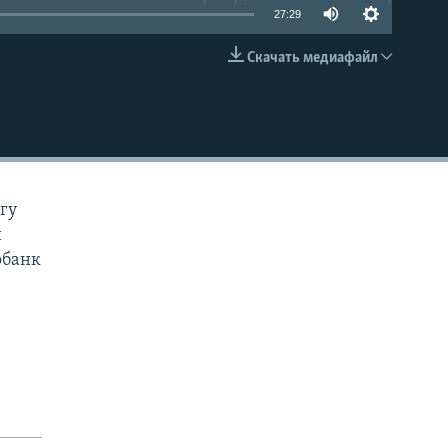
27:29
Скачать медиафайл
EMBED
гу
й
обанк