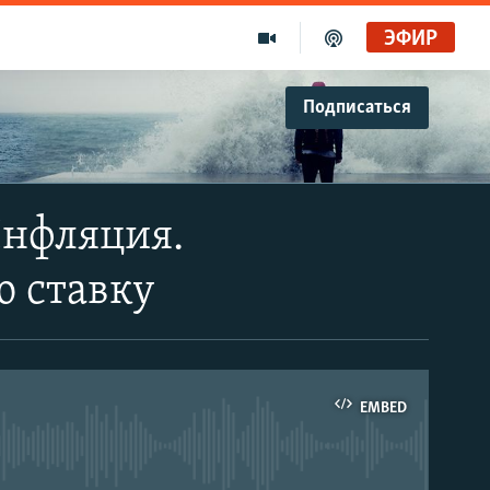
ЭФИР
Подписаться
Инфляция.
ю ставку
EMBED
able