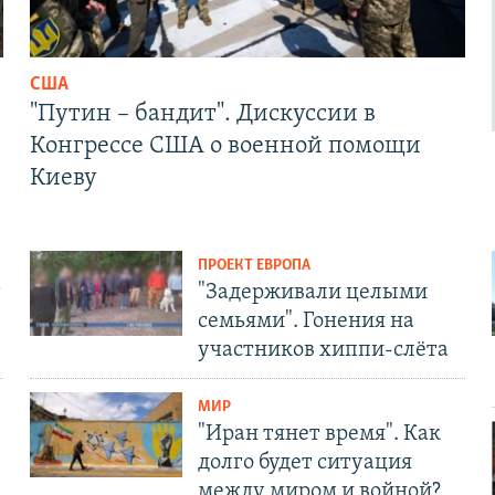
США
"Путин – бандит". Дискуссии в
Конгрессе США о военной помощи
Киеву
ПРОЕКТ ЕВРОПА
т
"Задерживали целыми
семьями". Гонения на
участников хиппи-слёта
МИР
"Иран тянет время". Как
долго будет ситуация
между миром и войной?