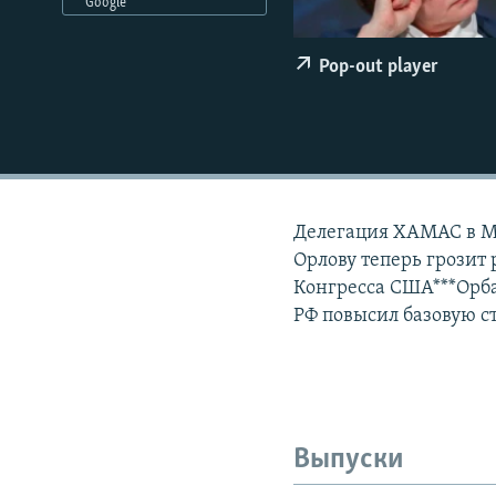
РАСПИСАНИЕ ВЕЩАНИЯ
Google
ПОДПИШИТЕСЬ НА РАССЫЛКУ
Pop-out player
Делегация ХАМАС в Мо
Орлову теперь грозит
Конгресса США***Орба
РФ повысил базовую ст
Выпуски