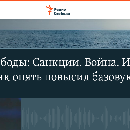
ПОДПИСАТЬСЯ
боды: Санкции. Война. 
Apple Podcasts
к опять повысил базову
SoundCloud
CastBox
No media source currently avail
YouTube