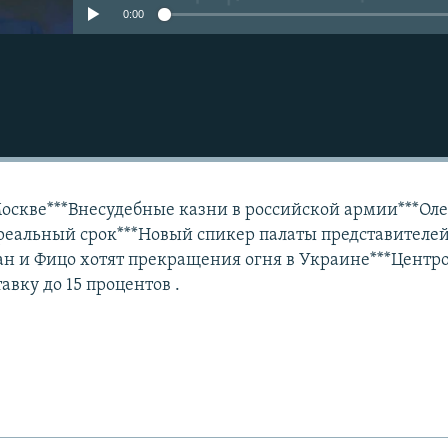
0:00
Подписаться
скве***Внесудебные казни в российской армии***Оле
 реальный срок***Новый спикер палаты представителе
н и Фицо хотят прекращения огня в Украине***Центр
авку до 15 процентов .