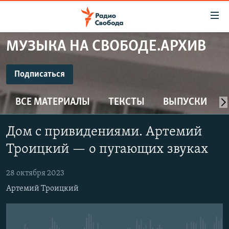
Ссылки
для
упрощенного
МУЗЫКА НА СВОБОДЕ.АРХИВ
ПРОГРАММЫ
доступа
ПОДКАСТЫ
Подписаться
Вернуться
к
ПОДПИСАТЬСЯ
АВТОРСКИЕ ПРОЕКТЫ
основному
ВСЕ МАТЕРИАЛЫ
ТЕКСТЫ
ВЫПУСКИ
ЦИТАТЫ СВОБОДЫ
содержанию
CastBox
Вернутся
МНЕНИЯ
Дом с привидениями. Артемий
к
КУЛЬТУРА
Троицкий — о пугающих звуках
главной
Подписаться
навигации
IDEL.РЕАЛИИ
28 октября 2023
Вернутся
КАВКАЗ.РЕАЛИИ
Артемий Троицкий
к
СЕВЕР.РЕАЛИИ
поиску
СИБИРЬ.РЕАЛИИ