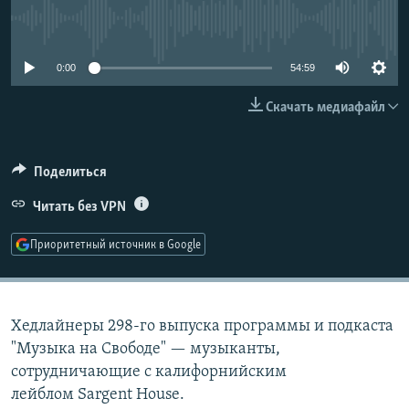
РАСПИСАНИЕ ВЕЩАНИЯ
No media source currently available
ПОДПИШИТЕСЬ НА РАССЫЛКУ
0:00
54:59
СОЦИАЛЬНЫЕ СЕТИ
Скачать медиафайл
Поделиться
Читать без VPN
Все сайты РСЕ/РС
Приоритетный источник в Google
Хедлайнеры 298-го выпуска программы и подкаста
"Музыка на Свободе" — музыканты,
сотрудничающие с калифорнийским
лейблом Sargent House.