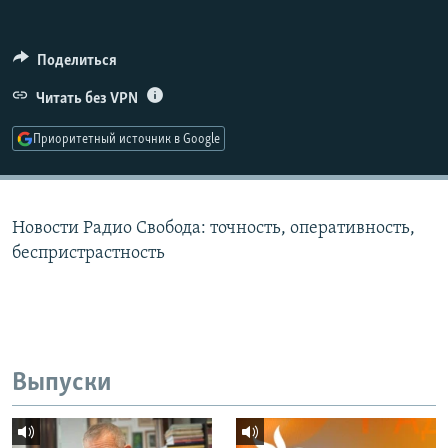
РАСПИСАНИЕ ВЕЩАНИЯ
ПОДПИШИТЕСЬ НА РАССЫЛКУ
Поделиться
Читать без VPN
СОЦИАЛЬНЫЕ СЕТИ
Приоритетный источник в Google
Новости Радио Свобода: точность, оперативность,
Все сайты РСЕ/РС
беспристрастность
Выпуски