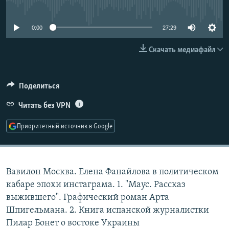
No media source currently available
РАСПИСАНИЕ ВЕЩАНИЯ
ПОДПИШИТЕСЬ НА РАССЫЛКУ
0:00
27:29
Скачать медиафайл
СОЦИАЛЬНЫЕ СЕТИ
Поделиться
Читать без VPN
Все сайты РСЕ/РС
Приоритетный источник в Google
Вавилон Москва. Елена Фанайлова в политическом
кабаре эпохи инстаграма. 1. "Маус. Рассказ
выжившего". Графический роман Арта
Шпигельмана. 2. Книга испанской журналистки
Пилар Бонет о востоке Украины