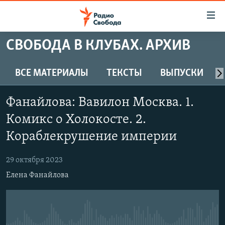
Ссылки
для
упрощенного
СВОБОДА В КЛУБАХ. АРХИВ
ПРОГРАММЫ
доступа
ПОДКАСТЫ
ВСЕ МАТЕРИАЛЫ
ТЕКСТЫ
ВЫПУСКИ
Вернуться
к
АВТОРСКИЕ ПРОЕКТЫ
основному
Фанайлова: Вавилон Москва. 1.
ЦИТАТЫ СВОБОДЫ
содержанию
Комикс о Холокосте. 2.
Вернутся
МНЕНИЯ
Кораблекрушение империи
к
КУЛЬТУРА
главной
29 октября 2023
навигации
IDEL.РЕАЛИИ
Вернутся
Елена Фанайлова
КАВКАЗ.РЕАЛИИ
к
СЕВЕР.РЕАЛИИ
поиску
СИБИРЬ.РЕАЛИИ