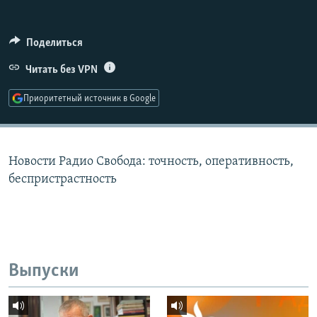
РАСПИСАНИЕ ВЕЩАНИЯ
ПОДПИШИТЕСЬ НА РАССЫЛКУ
Поделиться
Читать без VPN
СОЦИАЛЬНЫЕ СЕТИ
Приоритетный источник в Google
Новости Радио Свобода: точность, оперативность,
Все сайты РСЕ/РС
беспристрастность
Выпуски