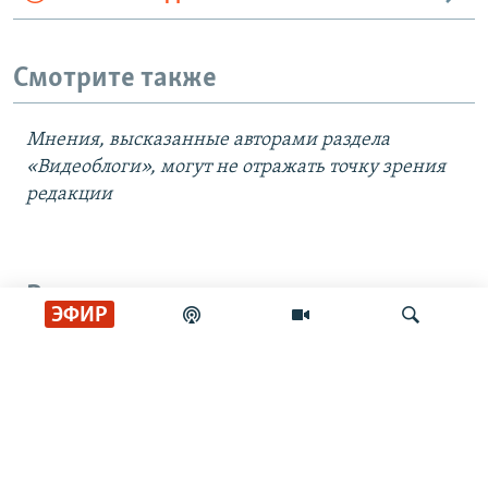
Смотрите также
Мнения, высказанные авторами раздела
«Видеоблоги», могут не отражать точку зрения
редакции
Все видео
ЭФИР
Cклады и пункты выдачи
Wildberries закрываются
Искать
Удар по складу Wildberries под
Тулой