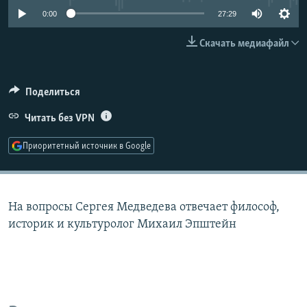
РАСПИСАНИЕ ВЕЩАНИЯ
0:00
27:29
ПОДПИШИТЕСЬ НА РАССЫЛКУ
Скачать медиафайл
СОЦИАЛЬНЫЕ СЕТИ
Поделиться
Читать без VPN
Приоритетный источник в Google
Все сайты РСЕ/РС
На вопросы Сергея Медведева отвечает философ,
историк и культуролог Михаил Эпштейн