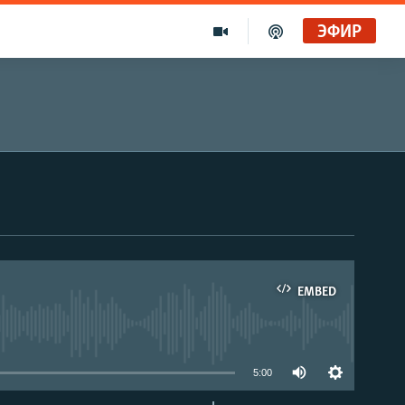
ЭФИР
EMBED
able
5:00