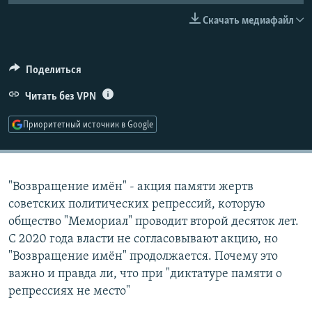
РАСПИСАНИЕ ВЕЩАНИЯ
Скачать медиафайл
ПОДПИШИТЕСЬ НА РАССЫЛКУ
Поделиться
СОЦИАЛЬНЫЕ СЕТИ
Читать без VPN
Приоритетный источник в Google
Все сайты РСЕ/РС
"Возвращение имён" - акция памяти жертв
советских политических репрессий, которую
общество "Мемориал" проводит второй десяток лет.
С 2020 года власти не согласовывают акцию, но
"Возвращение имён" продолжается. Почему это
важно и правда ли, что при "диктатуре памяти о
репрессиях не место"