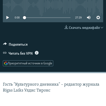
РАСПИСАНИЕ ВЕЩАНИЯ
No media source currently available
ПОДПИШИТЕСЬ НА РАССЫЛКУ
0:00
27:29
СОЦИАЛЬНЫЕ СЕТИ
Скачать медиафайл
Поделиться
Читать без VPN
Все сайты РСЕ/РС
Приоритетный источник в Google
Гость "Культурного дневника" – редактор журнала
Rīgas Laiks Улдис Тиронс