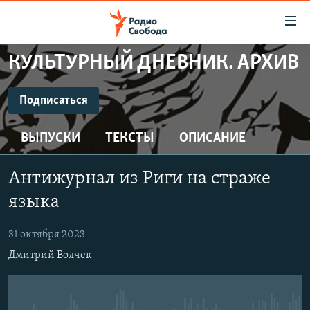
Ссылки
для
упрощенного
КУЛЬТУРНЫЙ ДНЕВНИК. АРХИВ
ПРОГРАММЫ
доступа
ПОДКАСТЫ
Подписаться
Вернуться
к
ПОДПИСАТЬСЯ
АВТОРСКИЕ ПРОЕКТЫ
основному
ВЫПУСКИ
ТЕКСТЫ
ОПИСАНИЕ
ЦИТАТЫ СВОБОДЫ
содержанию
CastBox
Вернутся
МНЕНИЯ
Антижурнал из Риги на страже
к
КУЛЬТУРА
языка
главной
Подписаться
навигации
IDEL.РЕАЛИИ
31 октября 2023
Вернутся
КАВКАЗ.РЕАЛИИ
Дмитрий Волчек
к
СЕВЕР.РЕАЛИИ
поиску
СИБИРЬ.РЕАЛИИ