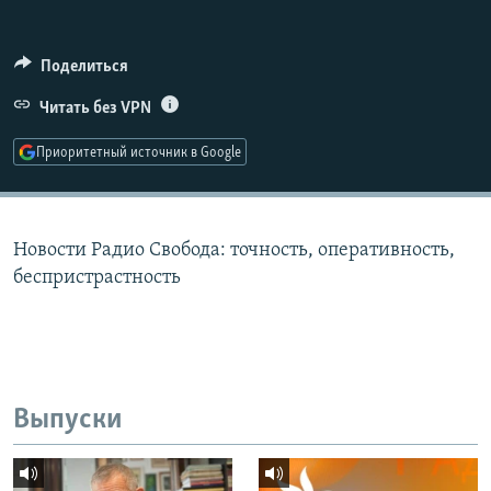
РАСПИСАНИЕ ВЕЩАНИЯ
ПОДПИШИТЕСЬ НА РАССЫЛКУ
Поделиться
Читать без VPN
СОЦИАЛЬНЫЕ СЕТИ
Приоритетный источник в Google
Новости Радио Свобода: точность, оперативность,
Все сайты РСЕ/РС
беспристрастность
Выпуски