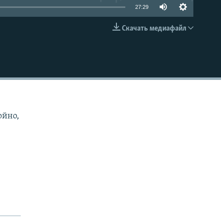
27:29
Скачать медиафайл
EMBED
ойно,