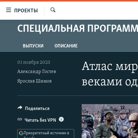
Ссылки
ПРОЕКТЫ
для
Искать
упрощенного
СПЕЦИАЛЬНАЯ ПРОГРАМ
ПРОГРАММЫ
доступа
ПОДКАСТЫ
Вернуться
ВЫПУСКИ
ОПИСАНИЕ
АВТОРСКИЕ ПРОЕКТЫ
к
основному
ЦИТАТЫ СВОБОДЫ
01 ноября 2023
Атлас мир
содержанию
Александр Гостев
МНЕНИЯ
Вернутся
веками од
Ярослав Шимов
КУЛЬТУРА
к
главной
IDEL.РЕАЛИИ
навигации
КАВКАЗ.РЕАЛИИ
Вернутся
Поделиться
к
СЕВЕР.РЕАЛИИ
Читать без VPN
поиску
СИБИРЬ.РЕАЛИИ
Приоритетный источник в