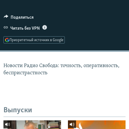
РАСПИСАНИЕ ВЕЩАНИЯ
ПОДПИШИТЕСЬ НА РАССЫЛКУ
Поделиться
Читать без VPN
СОЦИАЛЬНЫЕ СЕТИ
Приоритетный источник в Google
Новости Радио Свобода: точность, оперативность,
Все сайты РСЕ/РС
беспристрастность
Выпуски