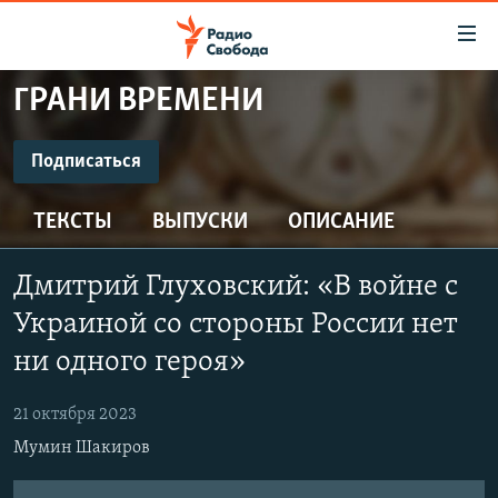
Ссылки
для
упрощенного
ГРАНИ ВРЕМЕНИ
ПРОГРАММЫ
доступа
ПОДКАСТЫ
Подписаться
Вернуться
к
ПОДПИСАТЬСЯ
АВТОРСКИЕ ПРОЕКТЫ
основному
ТЕКСТЫ
ВЫПУСКИ
ОПИСАНИЕ
ЦИТАТЫ СВОБОДЫ
содержанию
Spotify
Вернутся
МНЕНИЯ
Дмитрий Глуховский: «В войне с
к
КУЛЬТУРА
Украиной со стороны России нет
главной
CastBox
навигации
IDEL.РЕАЛИИ
ни одного героя»
Вернутся
КАВКАЗ.РЕАЛИИ
Подписаться
к
21 октября 2023
СЕВЕР.РЕАЛИИ
поиску
Мумин Шакиров
СИБИРЬ.РЕАЛИИ