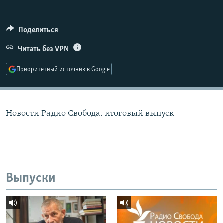
РАСПИСАНИЕ ВЕЩАНИЯ
ПОДПИШИТЕСЬ НА РАССЫЛКУ
Поделиться
Читать без VPN
СОЦИАЛЬНЫЕ СЕТИ
Приоритетный источник в Google
Новости Радио Свобода: итоговый выпуск
Все сайты РСЕ/РС
Выпуски