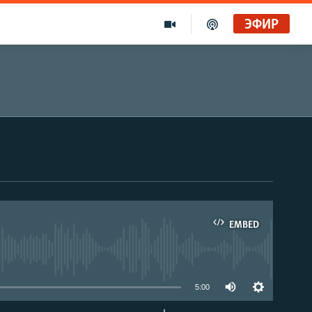
ЭФИР
EMBED
able
5:00