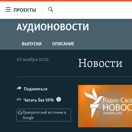
Ссылки
ПРОЕКТЫ
для
Искать
упрощенного
АУДИОНОВОСТИ
ПРОГРАММЫ
доступа
ПОДКАСТЫ
Вернуться
ВЫПУСКИ
ОПИСАНИЕ
АВТОРСКИЕ ПРОЕКТЫ
к
основному
ЦИТАТЫ СВОБОДЫ
05 ноября 2023
Новости
содержанию
МНЕНИЯ
Вернутся
КУЛЬТУРА
к
главной
Поделиться
IDEL.РЕАЛИИ
навигации
КАВКАЗ.РЕАЛИИ
Читать без VPN
Вернутся
к
СЕВЕР.РЕАЛИИ
Приоритетный источник в
поиску
Google
СИБИРЬ.РЕАЛИИ