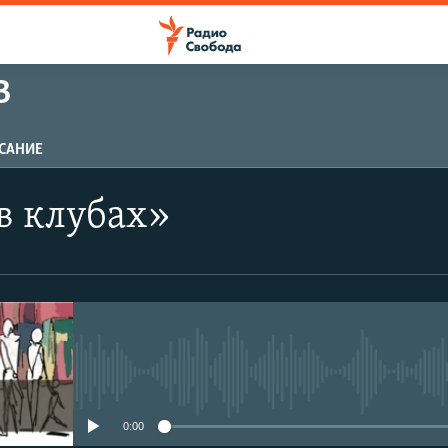
В
САНИЕ
в клубах»
No media source currently avail
0:00