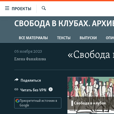
Ссылки
ПРОЕКТЫ
для
Искать
упрощенного
СВОБОДА В КЛУБАХ. АРХИ
ПРОГРАММЫ
доступа
ПОДКАСТЫ
Вернуться
ВСЕ МАТЕРИАЛЫ
ТЕКСТЫ
ВЫПУСКИ
ОПИ
АВТОРСКИЕ ПРОЕКТЫ
к
основному
ЦИТАТЫ СВОБОДЫ
05 ноября 2023
«Свобода 
содержанию
Елена Фанайлова
МНЕНИЯ
Вернутся
КУЛЬТУРА
к
главной
IDEL.РЕАЛИИ
Поделиться
навигации
КАВКАЗ.РЕАЛИИ
Вернутся
Читать без VPN
к
СЕВЕР.РЕАЛИИ
поиску
Приоритетный источник в
СИБИРЬ.РЕАЛИИ
Google