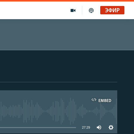
ЭФИР
EMBED
able
27:29