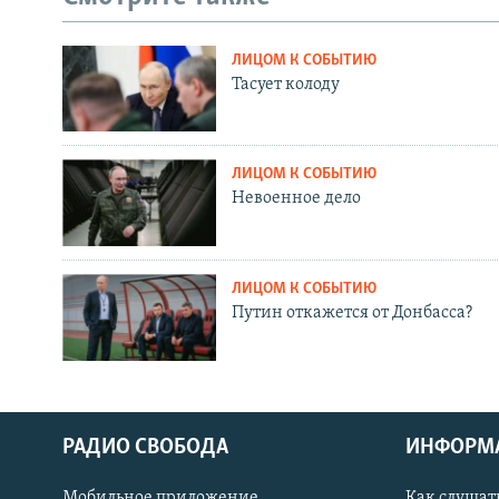
ЛИЦОМ К СОБЫТИЮ
Тасует колоду
ЛИЦОМ К СОБЫТИЮ
Невоенное дело
ЛИЦОМ К СОБЫТИЮ
Путин откажется от Донбасса?
РАДИО СВОБОДА
ИНФОРМ
Мобильное приложение
Как слушат