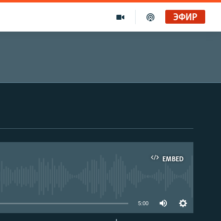
ЭФИР
EMBED
able
5:00