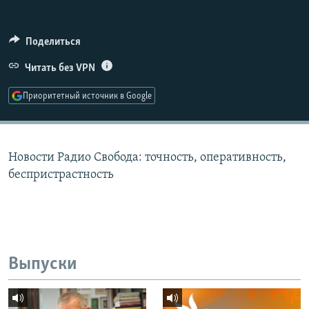
РАСПИСАНИЕ ВЕЩАНИЯ
ПОДПИШИТЕСЬ НА РАССЫЛКУ
Поделиться
Читать без VPN
СОЦИАЛЬНЫЕ СЕТИ
Приоритетный источник в Google
Новости Радио Свобода: точность, оперативность,
Все сайты РСЕ/РС
беспристрастность
Выпуски