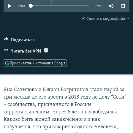
РАСПИСАНИЕ ВЕЩАНИЯ
0:00
27:29
ПОДПИШИТЕСЬ НА РАССЫЛКУ
Скачать медиафайл
СОЦИАЛЬНЫЕ СЕТИ
Поделиться
Читать без VPN
Приоритетный источник в Google
Все сайты РСЕ/РС
Яна Сахипова и Юлиан Бояршинов стали парой за
три месяца до его ареста в 2018 году по делу “Сети”
– сообщества, признанного в России
террористическим. Через 5 лет он освободился.
Каково быть женой заключённого и как
получается, что приговаривая одного человека,