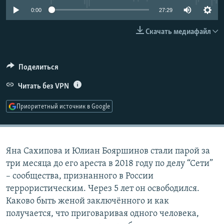
РАСПИСАНИЕ ВЕЩАНИЯ
0:00
27:29
ПОДПИШИТЕСЬ НА РАССЫЛКУ
Скачать медиафайл
СОЦИАЛЬНЫЕ СЕТИ
Поделиться
Читать без VPN
Приоритетный источник в Google
Все сайты РСЕ/РС
Яна Сахипова и Юлиан Бояршинов стали парой за
три месяца до его ареста в 2018 году по делу “Сети”
– сообщества, признанного в России
террористическим. Через 5 лет он освободился.
Каково быть женой заключённого и как
получается, что приговаривая одного человека,