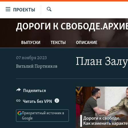
Ссылки
ПРОЕКТЫ
для
Искать
упрощенного
ДОРОГИ К СВОБОДЕ.АРХИ
ПРОГРАММЫ
доступа
ПОДКАСТЫ
Вернуться
ВЫПУСКИ
ТЕКСТЫ
ОПИСАНИЕ
АВТОРСКИЕ ПРОЕКТЫ
к
основному
ЦИТАТЫ СВОБОДЫ
07 ноября 2023
План Залу
содержанию
МНЕНИЯ
Виталий Портников
Вернутся
КУЛЬТУРА
к
главной
IDEL.РЕАЛИИ
Поделиться
навигации
КАВКАЗ.РЕАЛИИ
Вернутся
Читать без VPN
к
СЕВЕР.РЕАЛИИ
поиску
Приоритетный источник в
СИБИРЬ.РЕАЛИИ
Google