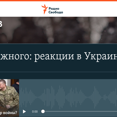
В
ПОДПИСАТЬСЯ
жного: реакции в Украин
Apple Podcasts
CastBox
Подписаться
No media source currently avail
0:00