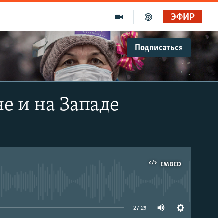
ЭФИР
Подписаться
е и на Западе
EMBED
able
27:29