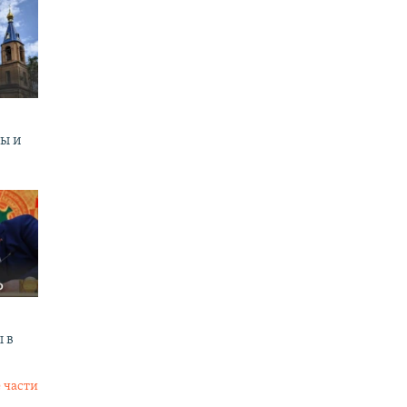
ны и
 в
 части