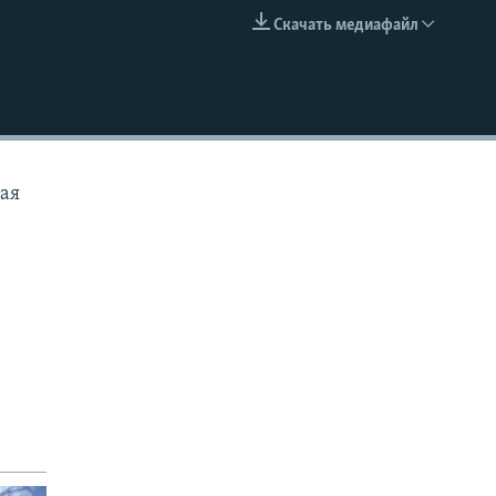
Скачать медиафайл
EMBED
ная