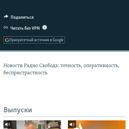
РАСПИСАНИЕ ВЕЩАНИЯ
ПОДПИШИТЕСЬ НА РАССЫЛКУ
Поделиться
Читать без VPN
СОЦИАЛЬНЫЕ СЕТИ
Приоритетный источник в Google
Новости Радио Свобода: точность, оперативность,
Все сайты РСЕ/РС
беспристрастность
Выпуски