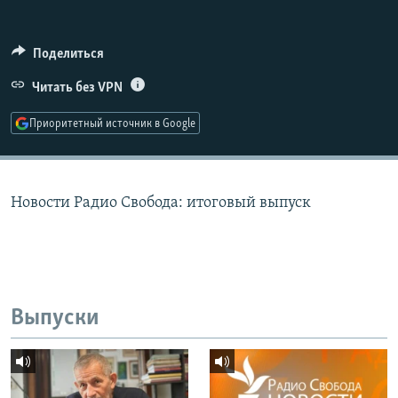
РАСПИСАНИЕ ВЕЩАНИЯ
ПОДПИШИТЕСЬ НА РАССЫЛКУ
Поделиться
Читать без VPN
СОЦИАЛЬНЫЕ СЕТИ
Приоритетный источник в Google
Новости Радио Свобода: итоговый выпуск
Все сайты РСЕ/РС
Выпуски